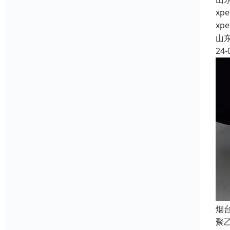
x
x
山
24-
烟
聚