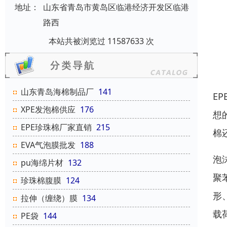
地址：
山东省青岛市黄岛区临港经济开发区临港
路西
本站共被浏览过 11587633 次
山东青岛海棉制品厂
141
E
XPE发泡棉供应
176
想
EPE珍珠棉厂家直销
215
棉
EVA气泡膜批发
188
泡
pu海绵片材
132
聚
珍珠棉腹膜
124
形
拉伸（缠绕）膜
134
载
PE袋
144