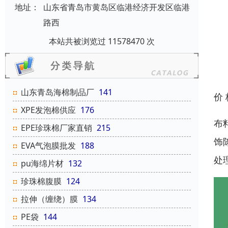
地址：
山东省青岛市黄岛区临港经济开发区临港
路西
本站共被浏览过 11578470 次
山东青岛海棉制品厂
141
价
XPE发泡棉供应
176
布
EPE珍珠棉厂家直销
215
饰
EVA气泡膜批发
188
处
pu海绵片材
132
珍珠棉腹膜
124
拉伸（缠绕）膜
134
PE袋
144