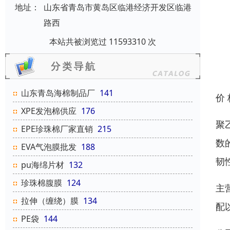
地址：
山东省青岛市黄岛区临港经济开发区临港
路西
本站共被浏览过 11593310 次
山东青岛海棉制品厂
141
价
XPE发泡棉供应
176
聚
EPE珍珠棉厂家直销
215
数
EVA气泡膜批发
188
韧
pu海绵片材
132
珍珠棉腹膜
124
主
拉伸（缠绕）膜
134
配
PE袋
144