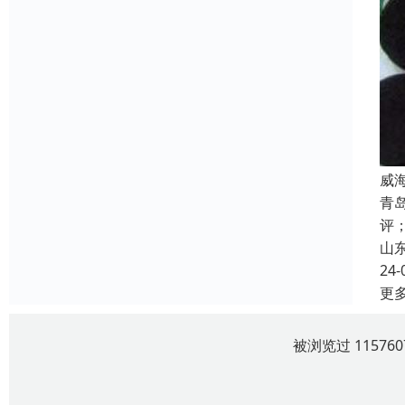
威
青
评
山
24-
更
被浏览过 1157