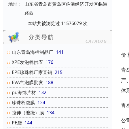
地址：
山东省青岛市黄岛区临港经济开发区临港
路西
本站共被浏览过 11576079 次
山东青岛海棉制品厂
141
价
XPE发泡棉供应
176
青
EPE珍珠棉厂家直销
215
产
EVA气泡膜批发
188
体
pu海绵片材
132
珍珠棉腹膜
124
青
拉伸（缠绕）膜
134
公
PE袋
144