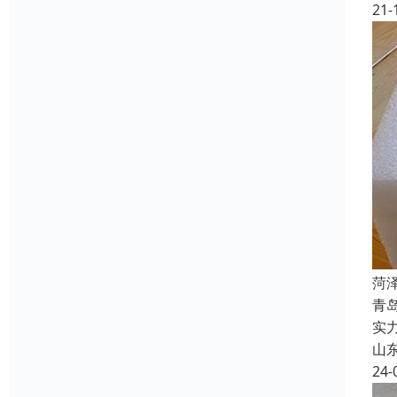
21-
菏
青
实
山
24-