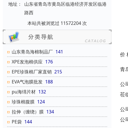
地址：
山东省青岛市黄岛区临港经济开发区临港
路西
本站共被浏览过 11572204 次
山东青岛海棉制品厂
141
价
XPE发泡棉供应
176
青
EPE珍珠棉厂家直销
215
EVA气泡膜批发
188
公
pu海绵片材
132
莅
珍珠棉腹膜
124
公
拉伸（缠绕）膜
134
公
PE袋
144