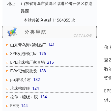
地址：
山东省青岛市黄岛区临港经济开发区临港
路西
本站共被浏览过 11584355 次
山东青岛海棉制品厂
141
价
XPE发泡棉供应
176
聚
EPE珍珠棉厂家直销
215
数
EVA气泡膜批发
188
韧
pu海绵片材
132
珍珠棉腹膜
124
E
拉伸（缠绕）膜
134
俱
PE袋
144