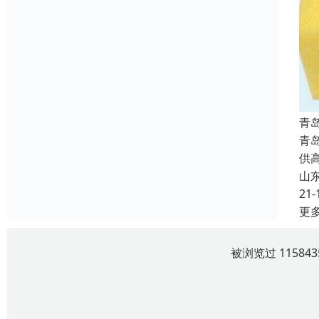
青
青
供
山
21-
更
被浏览过 1158