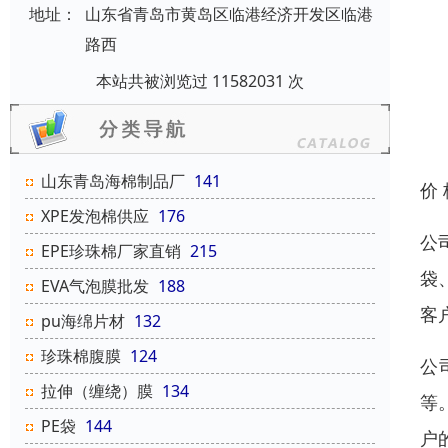
地址：
山东省青岛市黄岛区临港经济开发区临港
路西
本站共被浏览过 11582031 次
山东青岛海棉制品厂
141
价
XPE发泡棉供应
176
公
EPE珍珠棉厂家直销
215
袋
EVA气泡膜批发
188
客
pu海绵片材
132
珍珠棉腹膜
124
公
拉伸（缠绕）膜
134
等
PE袋
144
户