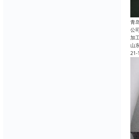
青
公
加
山
21-