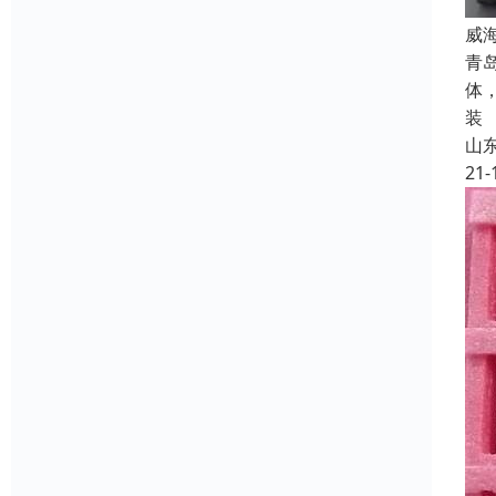
威
青
体
装
山
21-