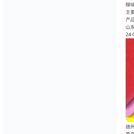
聊
主
产
山
24-
德