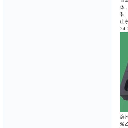
青
体
装
山
24-
滨
聚