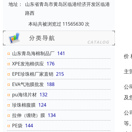
地址：
山东省青岛市黄岛区临港经济开发区临港
路西
本站共被浏览过 11565630 次
山东青岛海棉制品厂
141
价
XPE发泡棉供应
176
主
EPE珍珠棉厂家直销
215
EVA气泡膜批发
188
公
pu海绵片材
132
及
珍珠棉腹膜
124
公
拉伸（缠绕）膜
134
等
PE袋
144