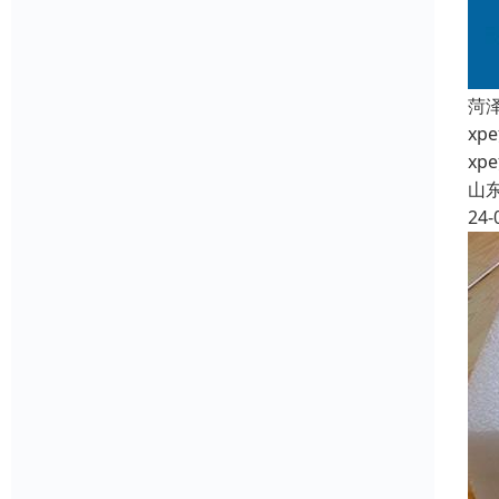
菏
x
x
山
24-