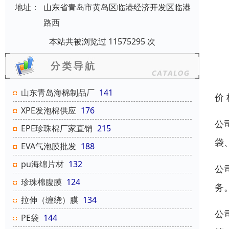
地址：
山东省青岛市黄岛区临港经济开发区临港
路西
本站共被浏览过 11575295 次
山东青岛海棉制品厂
141
价
XPE发泡棉供应
176
公
EPE珍珠棉厂家直销
215
袋
EVA气泡膜批发
188
pu海绵片材
132
公
珍珠棉腹膜
124
务
拉伸（缠绕）膜
134
公
PE袋
144